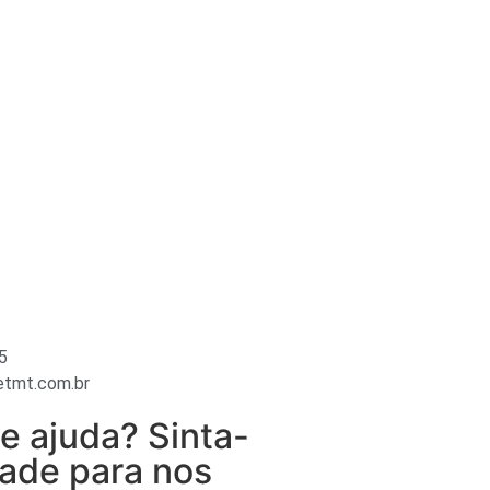
5
tmt.com.br
e ajuda? Sinta-
tade para nos