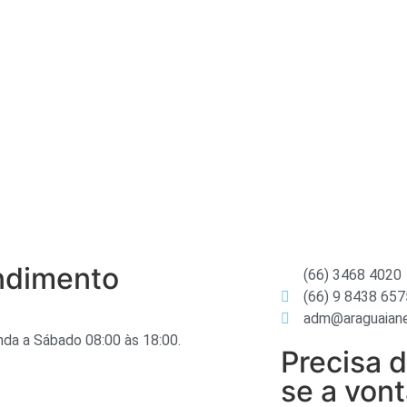
ndimento
(66) 3468 4020
(66) 9 8438 657
adm@araguaiane
da a Sábado 08:00 às 18:00.
Precisa d
se a von